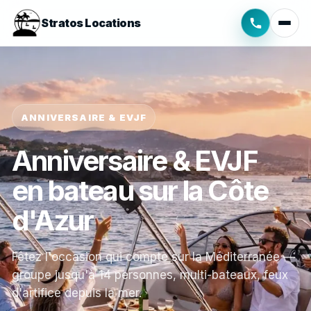
Stratos Locations
ANNIVERSAIRE & EVJF
Anniversaire & EVJF
en bateau sur la Côte
d'Azur
Fêtez l'occasion qui compte sur la Méditerranée —
groupe jusqu'à 14 personnes, multi-bateaux, feux
d'artifice depuis la mer.