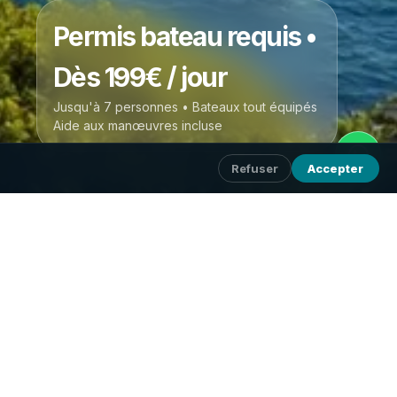
Permis bateau requis •
Dès 199€ / jour
Jusqu'à 7 personnes • Bateaux tout équipés
Aide aux manœuvres incluse
Refuser
Accepter