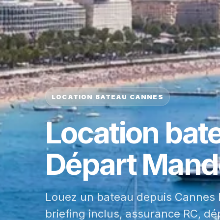
LOCATION BATEAU CANNES
Location bat
Départ Mande
Louez un bateau depuis Cannes M
briefing inclus, assurance RC, dé