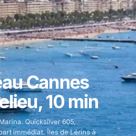
eau Cannes
lieu, 10 min
arina. Quicksilver 605,
part immédiat. Îles de Lérins à