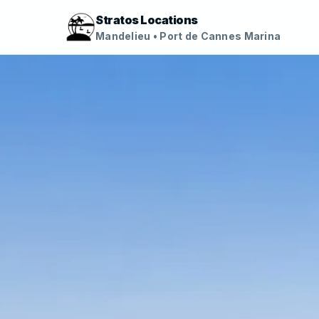
Stratos Locations
Mandelieu • Port de Cannes Marina