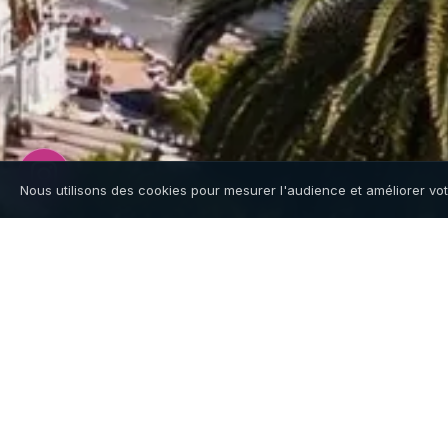
Nous utilisons des cookies pour mesurer l'audience et améliorer vo
Location bateau à Can
Stratos Locations est basé à Cannes Marina 
Napoule). Notre flotte de 4 Quicksilver 605 es
journée, sans skipper.