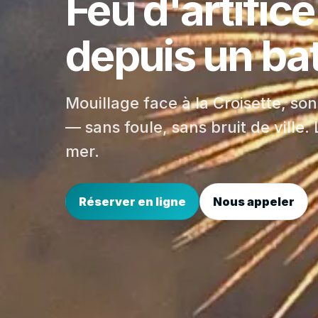
Feu d'artific
depuis un ba
Mouillage face à la Croisette, son,
— sans foule, sans bruit de ville.
mer.
Réserver en ligne
Nous appeler