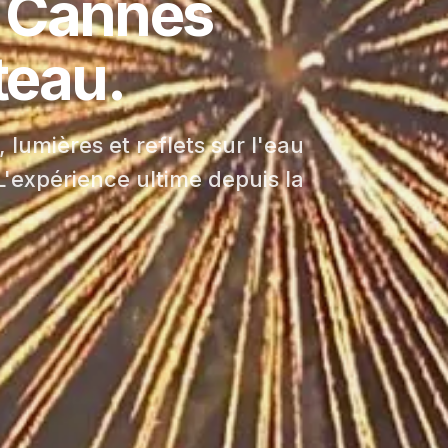
e Cannes
teau.
 lumières et reflets sur l'eau
 L'expérience ultime depuis la