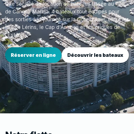
Une société de location de bateaux basée au Port
de Cannes Marina. 4 bateaux tout équipés pour
des sorties à la journée sur la Côte d'Azur, entre les
Îles de Lérins, le Cap d'Antibes et les criques de
l'Estérel.
Réserver en ligne
Découvrir les bateaux