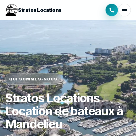
Stratos Locations
QUI SOMMES-NOUS
Stratos Locations
Location de bateaux à
Mandelieu