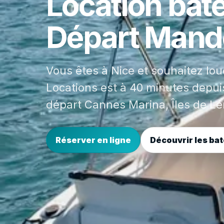
Location bat
Départ Mande
Vous êtes à Nice et souhaitez lou
Locations est à 40 minutes depuis
départ Cannes Marina, Îles de Lé
Réserver en ligne
Découvrir les ba