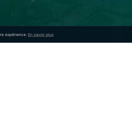
tre expérience.
En savoir plus
arina est à 40 minutes
 à Mandelieu-la-
s par l'A8 pour
Îles de Lérins
 Parking gratuit à
À 20-30 min de navigation.
spectaculaire de Cannes 