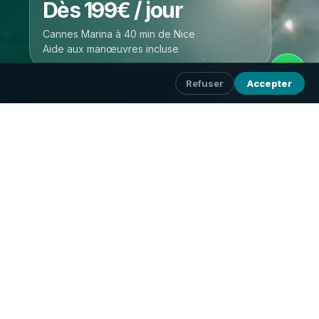
Dès 199€ / jour
Cannes Marina à 40 min de Nice
Aide aux manœuvres incluse
Refuser
Accepter
 La destination la plus proche et la plus
Marina.