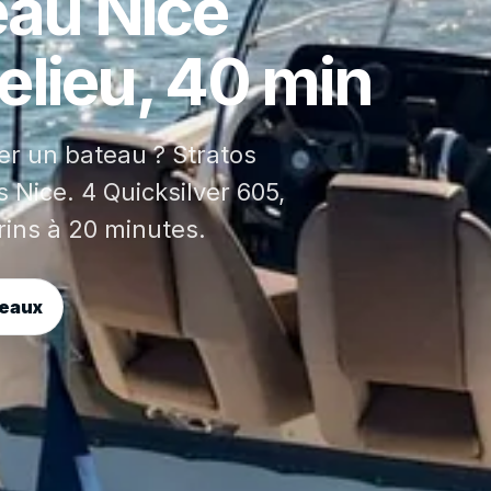
eau Nice
lieu, 40 min
er un bateau ? Stratos
 Nice. 4 Quicksilver 605,
rins à 20 minutes.
teaux