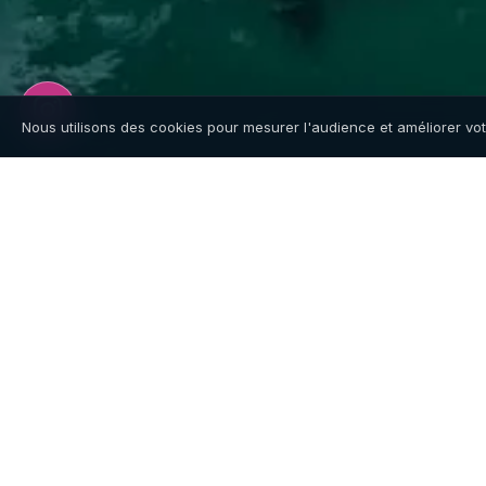
Nous utilisons des cookies pour mesurer l'audience et améliorer vo
Depuis Nice, Cannes M
Stratos Locations est basé à Cannes Marina,
Napoule. Depuis Nice, comptez 40-45 minute
accéder à notre ponton.
40 min depuis Nice
Par l'A8 direction Cannes, sortie Mandelieu.
proximité du ponton. Trajet simple et direct.