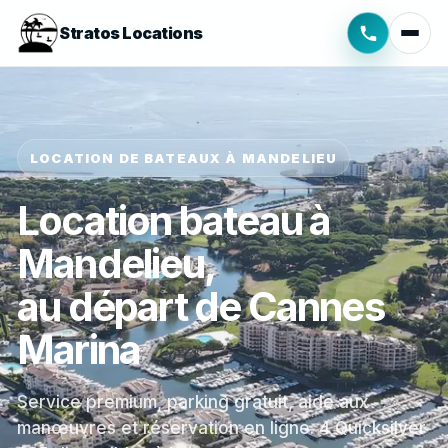
Stratos Locations
LOCATION DE BATEAUX À MANDELIEU
Location bateau à
Mandelieu,
au départ de Cannes
Marina
Service premium, parking gratuit, aide aux
manœuvres et réservation en ligne. 4 Quicksilver