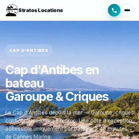
Stratos Locations
CAP D'ANTIBES
Cap d'Antibes en
bateau
Garoupe & Criques
Le Cap d'Antibes depuis la mer — Garoupe, criques
confidentielles, villa Eilenroc. Une côte d'exception
accessible uniquement par bateau, à 45 minutes
de Cannes Marina.