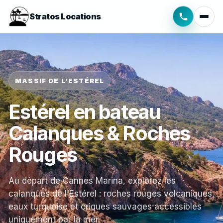
Stratos Locations
MASSIF DE L'ESTÉREL
Estérel en bateau
Calanques & Roches
Rouges
Au départ de Cannes Marina, explorez les
calanques de l'Estérel : roches rouges volcaniques,
eaux turquoise et criques sauvages accessibles
uniquement par la mer.