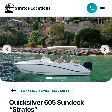
Stratos Locations
‹
›
←
LOCATION BATEAU MANDELIEU
Quicksilver 605 Sundeck
“Stratos”